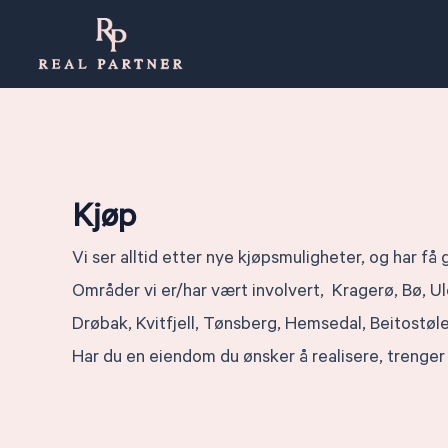
Hopp
rett
til
innholdet
Kjøp
Vi ser alltid etter nye kjøpsmuligheter, og har f
Områder vi er/har vært involvert, Kragerø, Bø, Ul
Drøbak, Kvitfjell, Tønsberg, Hemsedal, Beitostøle
Har du en eiendom du ønsker å realisere, trenger 