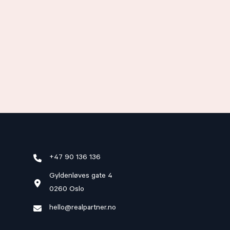
+47
90 136 136
Gyldenløves gate 4
0260 Oslo
hello@realpartner.no